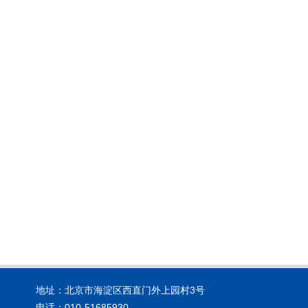
地址：北京市海淀区西直门外上园村3号
电话：010-51685930