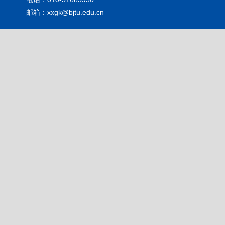
邮箱：xxgk@bjtu.edu.cn