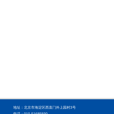
地址：北京市海淀区西直门外上园村3号
电话：010-51685930