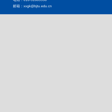
邮箱：xxgk@bjtu.edu.cn